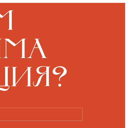
м
има
ция?