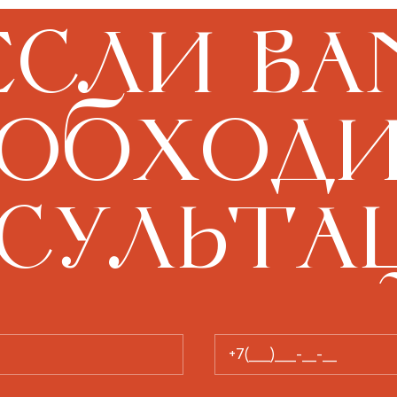
Если ва
обход
сульта