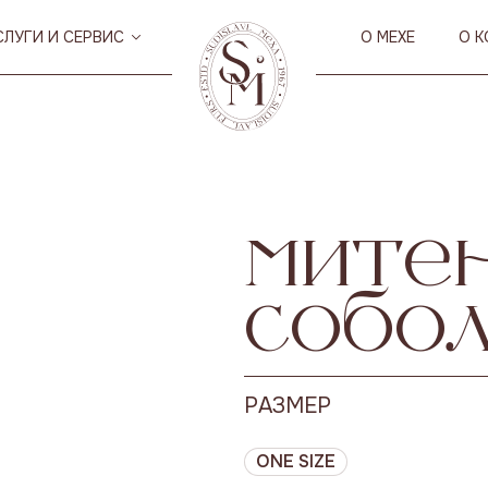
СЛУГИ И СЕРВИС
О МЕХЕ
О 
митен
собо
РАЗМЕР
ONE SIZE