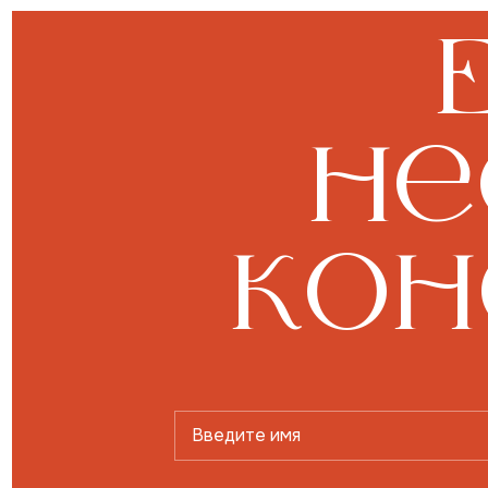
не
кон