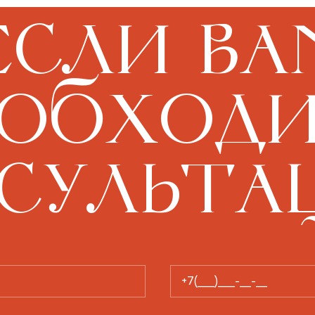
Если ва
обход
сульта