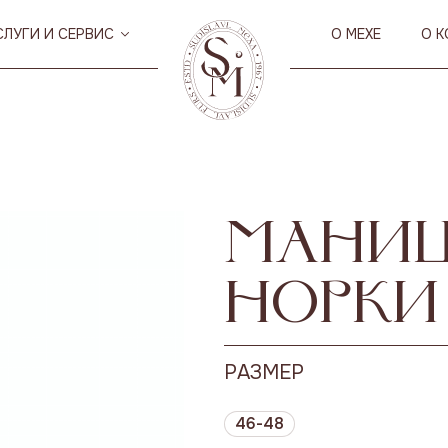
СЛУГИ И СЕРВИС
О МЕХЕ
О 
маниш
норки
РАЗМЕР
46-48