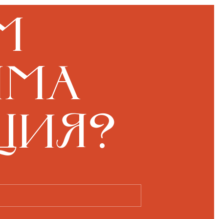
м
има
ция?