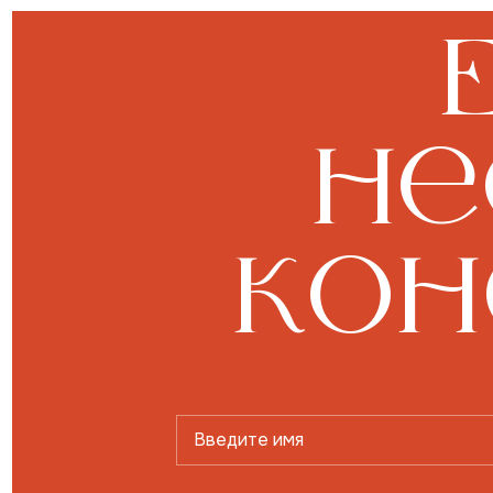
не
кон